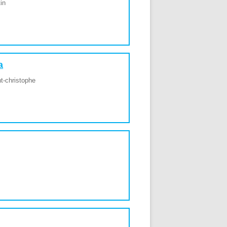
tin
a
nt-christophe