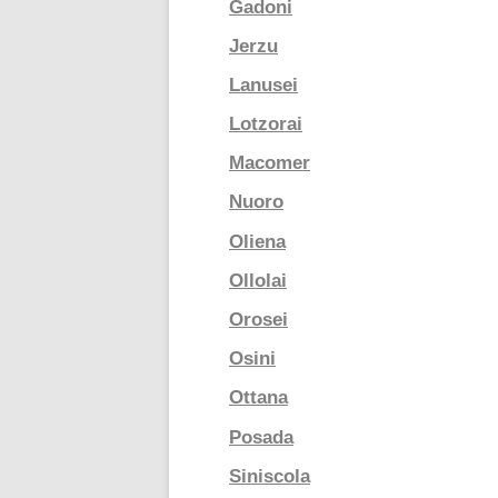
Gadoni
Jerzu
Lanusei
Lotzorai
Macomer
Nuoro
Oliena
Ollolai
Orosei
Osini
Ottana
Posada
Siniscola