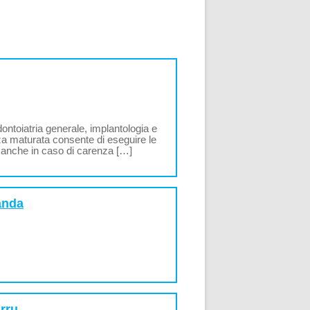
odontoiatria generale, implantologia e
za maturata consente di eseguire le
e anche in caso di carenza […]
anda
irru