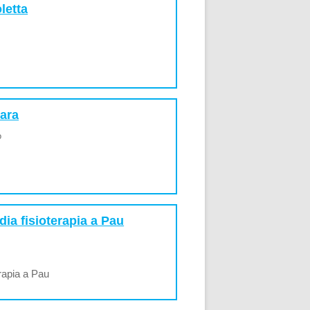
letta
nara
o
dia fisioterapia a Pau
erapia a Pau