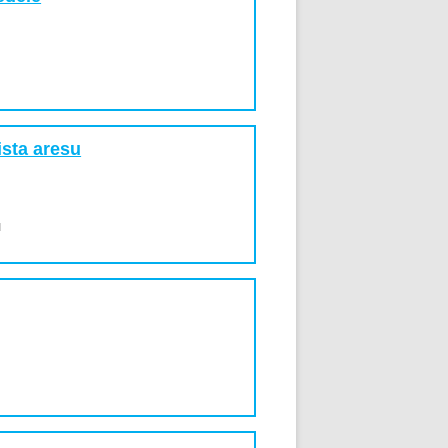
ista aresu
u