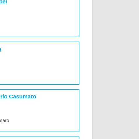
pei
s
orio Casumaro
umaro