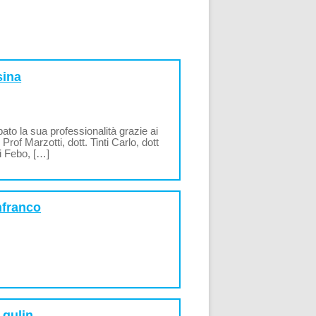
sina
ato la sua professionalità grazie ai
rof Marzotti, dott. Tinti Carlo, dott
i Febo, […]
nfranco
 gulin