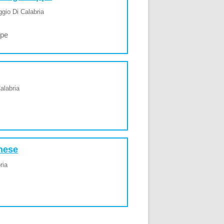
gio Di Calabria
ppe
alabria
anese
ria