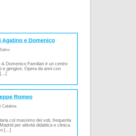
ri Agatino e Domenico
 Salvo
o & Domenico Familiari è un centro
enti e gengive. Opera da anni con
 […]
useppe Romeo
o Calabria
taria col massimo dei voti, frequenta
drid per attività didattica e clinica.
co […]