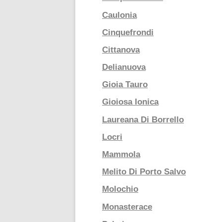
Caulonia
Cinquefrondi
Cittanova
Delianuova
Gioia Tauro
Gioiosa Ionica
Laureana Di Borrello
Locri
Mammola
Melito Di Porto Salvo
Molochio
Monasterace