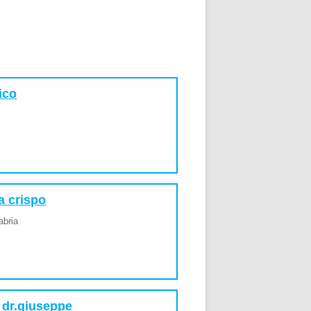
ico
a crispo
abria
e dr.giuseppe