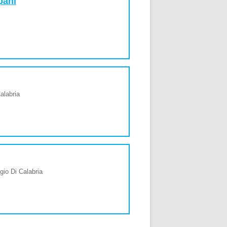
pani
alabria
gio Di Calabria