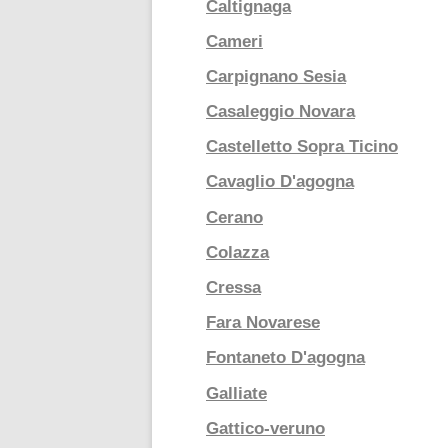
Caltignaga
Cameri
Carpignano Sesia
Casaleggio Novara
Castelletto Sopra Ticino
Cavaglio D'agogna
Cerano
Colazza
Cressa
Fara Novarese
Fontaneto D'agogna
Galliate
Gattico-veruno