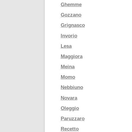
Ghemme
Gozzano
Grignasco
Invorio
Lesa
Maggiora
Meina
Momo
Nebbiuno
Novara
Oleggio
Paruzzaro
Recetto