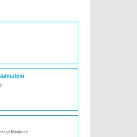
 palmstein
o
n
linzago Novarese