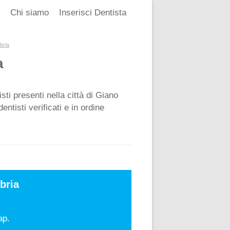
Chi siamo
Inserisci Dentista
bria
a
tisti presenti nella città di Giano
entisti verificati e in ordine
bria
ap.