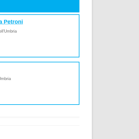
a Petroni
ell'Umbria
'Umbria