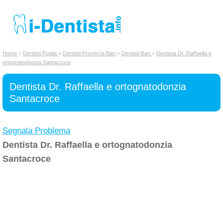
INSERISCI DENTISTA
Home
>
Dentisti Puglia
>
Dentisti Provincia Bari
>
Dentisti Bari
>
Dentista Dr. Raffaella e
ortognatodonzia Santacroce
Chi siamo
Dentista Dr. Raffaella e ortognatodonzia
Santacroce
Segnala Problema
Dentista Dr. Raffaella e ortognatodonzia
Santacroce