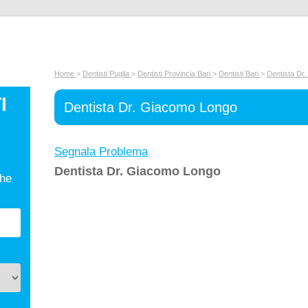
Home
>
Dentisti Puglia
>
Dentisti Provincia Bari
>
Dentisti Bari
>
Dentista Dr
I
Dentista Dr. Giacomo Longo
Segnala Problema
Dentista Dr. Giacomo Longo
che