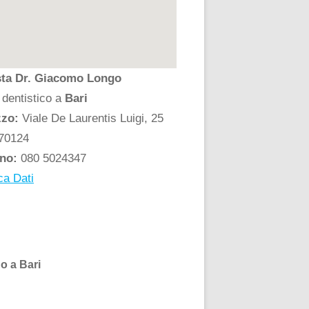
sta Dr. Giacomo Longo
 dentistico a
Bari
zzo:
Viale De Laurentis Luigi, 25
70124
ono:
080 5024347
ca Dati
o a Bari