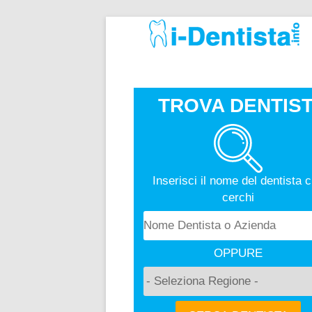
TROVA DENTIST
Inserisci il nome del dentista 
cerchi
OPPURE