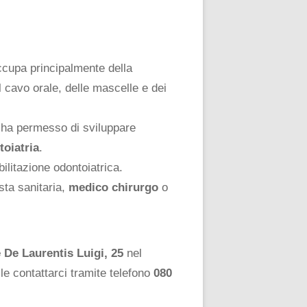
ccupa principalmente della
l cavo orale, delle mascelle e dei
i ha permesso di sviluppare
toiatria
.
ilitazione odontoiatrica.
sta sanitaria,
medico chirurgo
o
e De Laurentis Luigi, 25
nel
ile contattarci tramite telefono
080