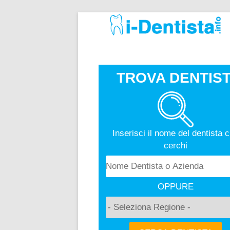
TROVA DENTIST
Inserisci il nome del dentista 
cerchi
OPPURE