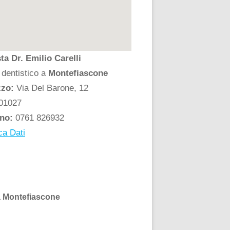
ta Dr. Emilio Carelli
 dentistico a
Montefiascone
zzo:
Via Del Barone, 12
01027
ono:
0761 826932
ca Dati
 a Montefiascone