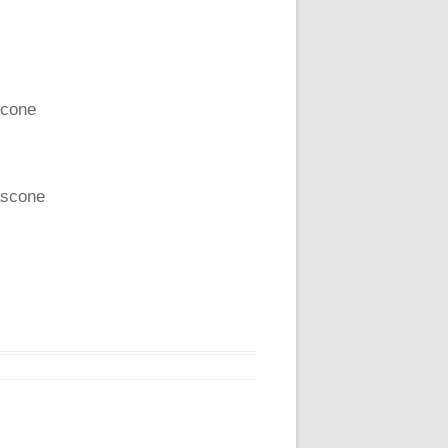
scone
e
iascone