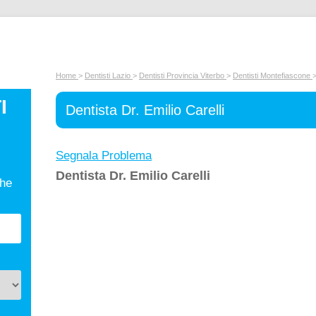
Home
>
Dentisti Lazio
>
Dentisti Provincia Viterbo
>
Dentisti Montefiascone
I
Dentista Dr. Emilio Carelli
Segnala Problema
Dentista Dr. Emilio Carelli
che