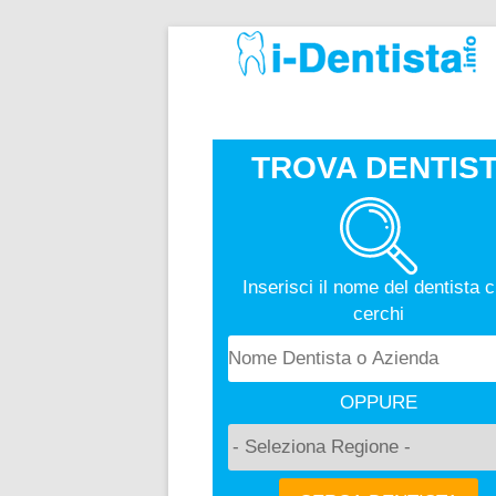
TROVA DENTIST
Inserisci il nome del dentista 
cerchi
OPPURE