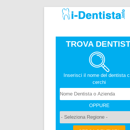
TROVA DENTIST
Inserisci il nome del dentista 
cerchi
OPPURE