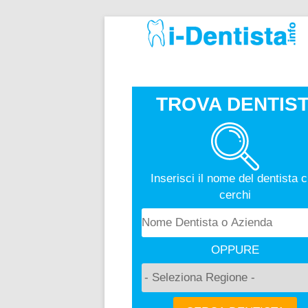
TROVA DENTIST
Inserisci il nome del dentista 
cerchi
OPPURE